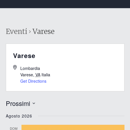
Eventi
Varese
Varese
Lombardia
Varese
,
VA
Italia
Get Directions
Prossimi
Seleziona
Agosto 2026
la
data.
DOM