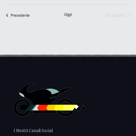
Seleziona
la
data.
Oggi
Prossimo
Eventi
Precedente
Eventi
I Nostri Canali Social