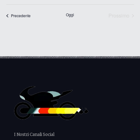
Seleziona
la
data.
Oggi
Prossimo
Eventi
Precedente
Eventi
I Nostri Canali Social