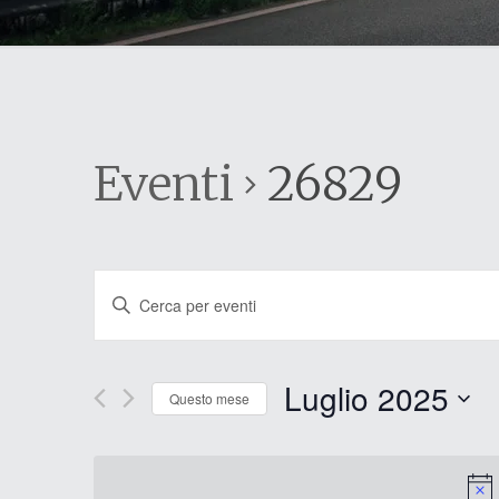
Eventi
26829
Eventi
Inserisci
Parola
Ricerca
Chiave.
e
Cerca
Luglio 2025
Eventi
Questo mese
viste
per
Seleziona
Parola
la
Navigazione
Chiave.
data.