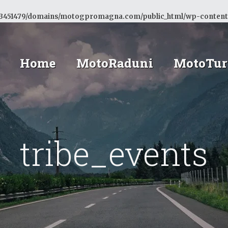
3451479/domains/motogpromagna.com/public_html/wp-content
Home
MotoRaduni
MotoTur
tribe_events