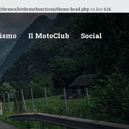
/themes/betheme/functions/theme-head.php
on line
626
ismo
Il MotoClub
Social