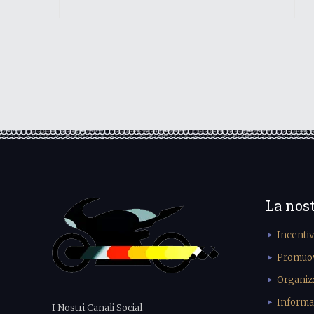
La nos
Incenti
Promuove
Organiz
Informa
I Nostri Canali Social