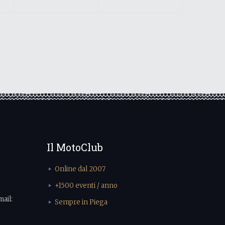
Il MotoClub
Online dal 2007
+1500 eventi / anno
mail:
Sempre in Piega