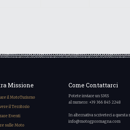
tra Missione
Come Contattarci
Potete inviare un SMS
vare il MotoTurismo
al numero: +39 366 845 2248
re il Territorio
In alternativa scriveteci a questa 
zare Eventi
info@motogpromagna.com
re sulle Moto