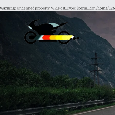
Warning
: Undefined property: WP_Post_Type::$term_id in
/home/u26