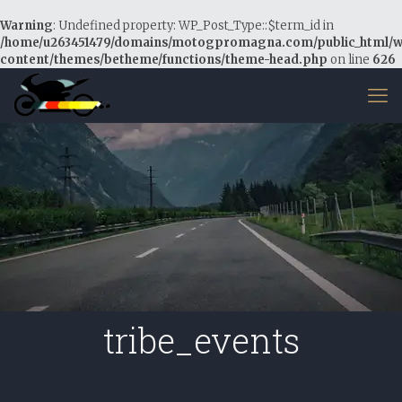
Warning
: Undefined property: WP_Post_Type::$term_id in
/home/u263451479/domains/motogpromagna.com/public_html/
content/themes/betheme/functions/theme-head.php
on line
626
tribe_events