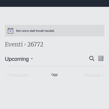
Non sono stati trovati risultati.
Eventi
26772
Eventi
Eve
Upcoming
Cerca
List
Vis
Ricerc
Seleziona
Nav
e
la
data.
Precedente
Oggi
Prossimo
viste
Eventi
Eventi
Naviga