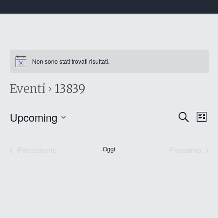
Non sono stati trovati risultati.
Eventi
13839
Eventi
Eve
Upcoming
Cerca
List
Vis
Ricerc
Seleziona
Nav
e
la
data.
Precedente
Oggi
Prossimo
viste
Eventi
Eventi
Naviga