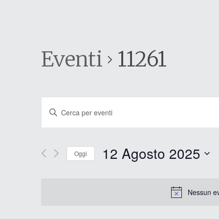
Eventi
11261
Eventi
Inserisci
Parola
Ricerca
Chiave.
e
Cerca
12 Agosto 2025
Eventi
Oggi
viste
per
Seleziona
Parola
la
Navigazione
Chiave.
data.
Nessun ev