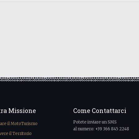
tra Missione
Come Contattarci
Potete inviare un SMS
vare il MotoTurismo
al numero: +39 366 845 2248
re il Territorio