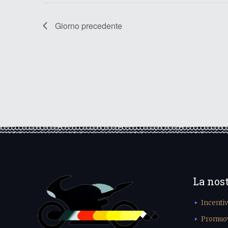
Giorno precedente
La nos
Incenti
Promuove