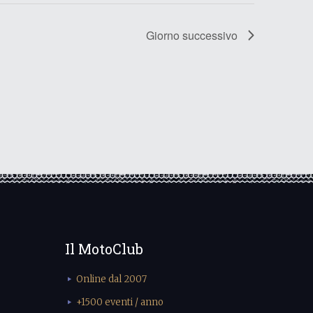
Giorno successivo
Il MotoClub
Online dal 2007
+1500 eventi / anno