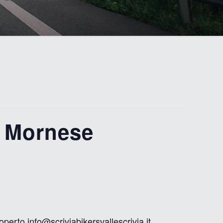
o Mornese
erto info@scriviabikersvallescrivia.it