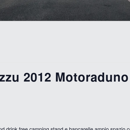
ezzu 2012 Motoradun
nd drink free camping stand e bancarelle ampio spazio cop