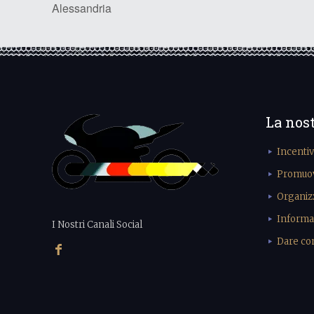
Alessandria
La nos
Incenti
Promuove
Organiz
Informa
I Nostri Canali Social
Dare cons