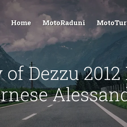
Home
MotoRaduni
MotoTur
 of Dezzu 201
rnese Alessand