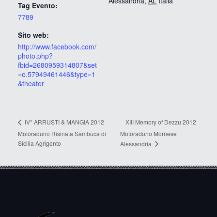
Alessandria
,
AL
Italia
Tag Evento:
7789
Sito web:
http://www.facebook.com/
photo.php?
fbid=2680959314807&set
=o.57949461446&type=1
&theater
XIII Memory of Dezzu 2012
IV° ARRUSTI & MANGIA 2012
Motoraduno Risinata Sambuca di
Motoraduno Mornese
Sicilia Agrigento
Alessandria