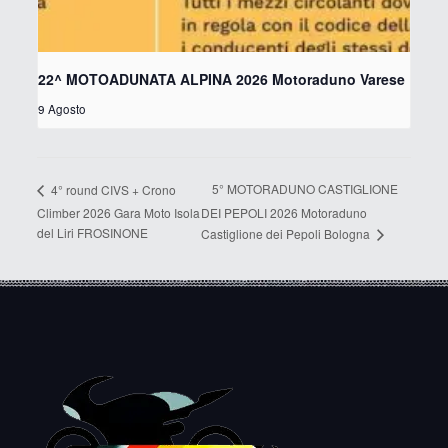
22^ MOTOADUNATA ALPINA 2026 Motoraduno Varese
9 Agosto
5° MOTORADUNO CASTIGLIONE
4° round CIVS + Crono
Climber 2026 Gara Moto Isola
DEI PEPOLI 2026 Motoraduno
del Liri FROSINONE
Castiglione dei Pepoli Bologna