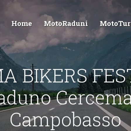
Home
MotoRaduni
MotoTur
A BIKERS FES
aduno Cercema
Campobasso