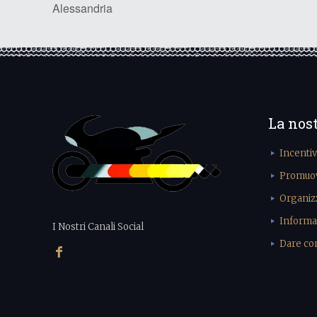
Alessandria
La nos
Incenti
Promuove
Organiz
Informa
I Nostri Canali Social
Dare cons