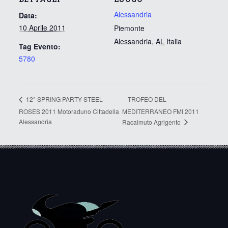
Alessandria
Data:
10 Aprile 2011
Piemonte
Alessandria
,
AL
Italia
Tag Evento:
5780
TROFEO DEL
12° SPRING PARTY STEEL
ROSES 2011 Motoraduno Cittadella
MEDITERRANEO FMI 2011
Alessandria
Racalmuto Agrigento