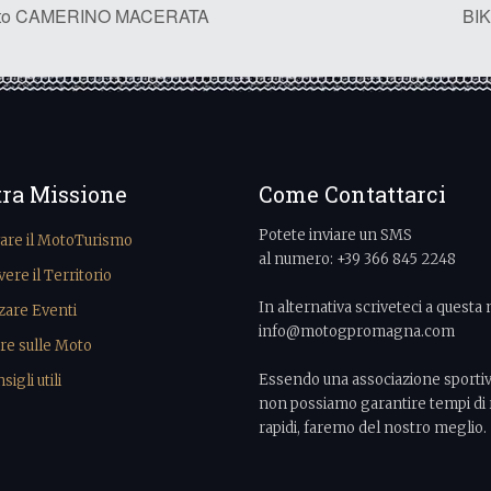
oto CAMERINO MACERATA
BIK
tra Missione
Come Contattarci
Potete inviare un SMS
vare il MotoTurismo
al numero: +39 366 845 2248
re il Territorio
In alternativa scriveteci a questa 
zare Eventi
info@motogpromagna.com
re sulle Moto
Essendo una associazione sporti
igli utili
non possiamo garantire tempi di 
rapidi, faremo del nostro meglio.