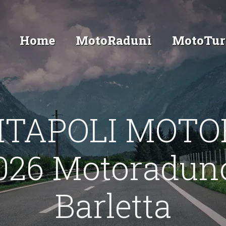
Home
MotoRaduni
MotoTur
NITAPOLI MOT
26 Motoraduno 
Barletta