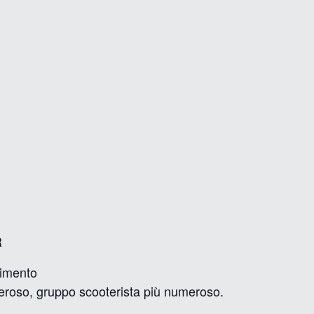
R
timento
meroso, gruppo scooterista più numeroso.