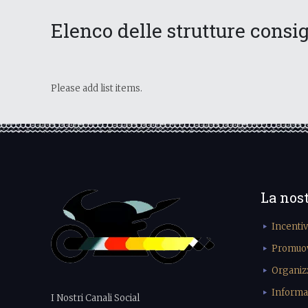
Elenco delle strutture consig
Please add list items.
La nos
Incenti
Promuove
Organiz
Informa
I Nostri Canali Social