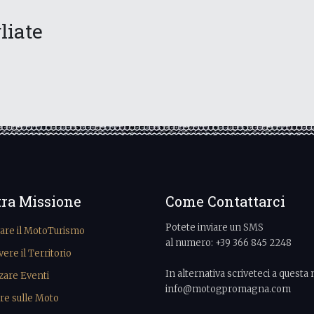
liate
tra Missione
Come Contattarci
Potete inviare un SMS
vare il MotoTurismo
al numero: +39 366 845 2248
re il Territorio
In alternativa scriveteci a questa 
zare Eventi
info@motogpromagna.com
re sulle Moto