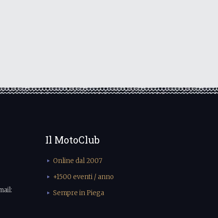
Il MotoClub
Online dal 2007
+1500 eventi / anno
mail:
Sempre in Piega