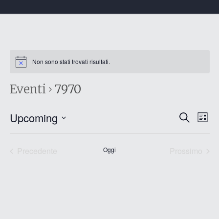
Non sono stati trovati risultati.
Eventi
7970
Eventi
Eve
Upcoming
Cerca
List
Vis
Ricerc
Seleziona
Nav
e
la
data.
Precedente
Oggi
Prossimo
viste
Eventi
Eventi
Naviga