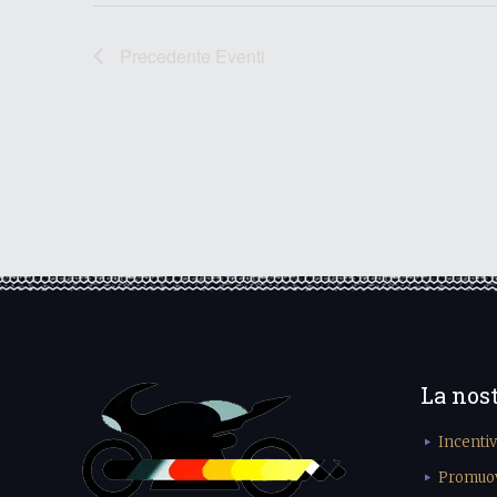
Precedente
Eventi
La nos
Incenti
Promuove