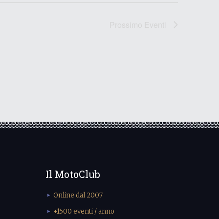
Prossimo
Eventi
Il MotoClub
Online dal 2007
+1500 eventi / anno