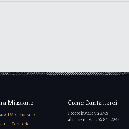
tra Missione
Come Contattarci
Potete inviare un SMS
vare il MotoTurismo
al numero: +39 366 845 2248
re il Territorio