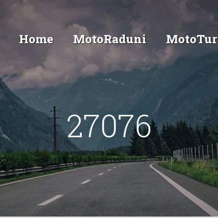
Home
MotoRaduni
MotoTur
27076