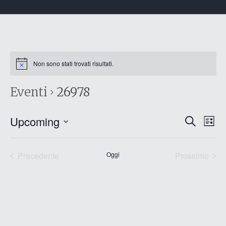
Non sono stati trovati risultati.
Eventi
26978
Eventi
Eve
Upcoming
Cerca
List
Vis
Ricerc
Seleziona
Nav
e
la
data.
Precedente
Oggi
Prossimo
viste
Eventi
Eventi
Naviga