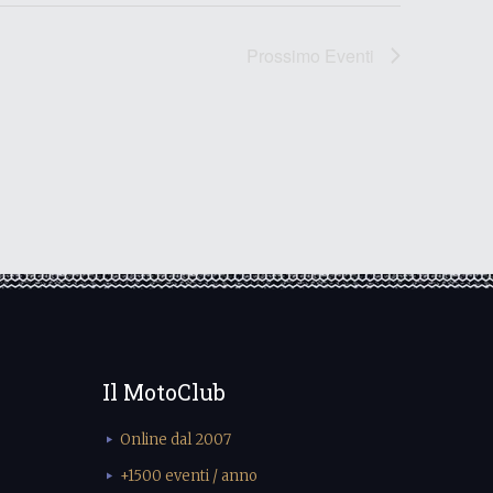
Prossimo
Eventi
Il MotoClub
Online dal 2007
+1500 eventi / anno