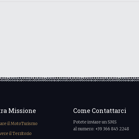
tra Missione
Come Contattarci
Potete inviare un SMS
vare il MotoTurismo
al numero: +39 366 845 2248
re il Territorio