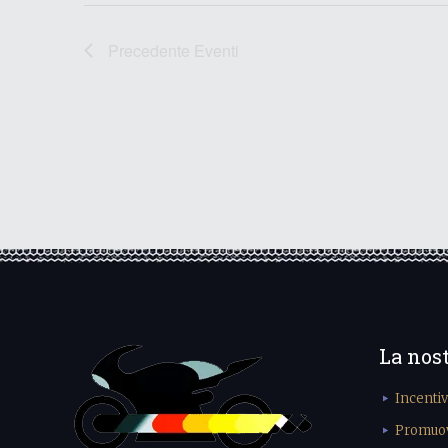
Precedente
Eventi
La nos
Incenti
Promuove