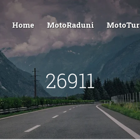
Home
MotoRaduni
MotoTur
26911