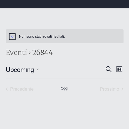
Non sono stati trovati risultati.
Eventi
26844
Eventi
Eve
Upcoming
Cerca
List
Vis
Ricerc
Seleziona
Nav
e
la
data.
Precedente
Oggi
Prossimo
viste
Eventi
Eventi
Naviga