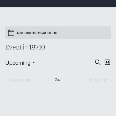
Non sono stati trovati risultati.
Eventi
19710
Eventi
Eve
Upcoming
Cerca
List
Vis
Ricerc
Seleziona
Nav
e
la
data.
Precedente
Oggi
Prossimo
viste
Eventi
Eventi
Naviga