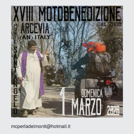
mcperladeimonti@hotmail.it