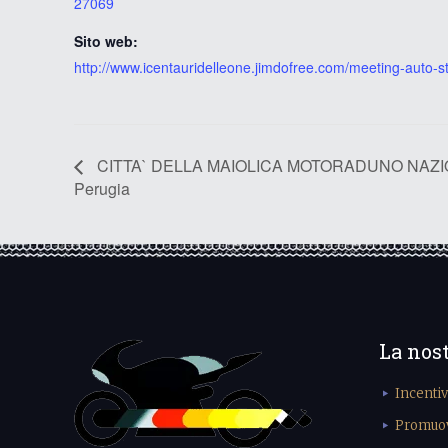
27069
Sito web:
http://www.icentauridelleone.jimdofree.com/meeting-auto-st
CITTA` DELLA MAIOLICA MOTORADUNO NAZIONA
Perugia
La nos
Incenti
Promuove