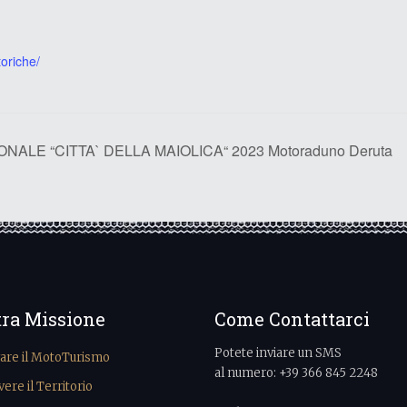
oriche/
LE “CITTA` DELLA MAIOLICA“ 2023 Motoraduno Deruta
tra Missione
Come Contattarci
Potete inviare un SMS
vare il MotoTurismo
al numero: +39 366 845 2248
re il Territorio