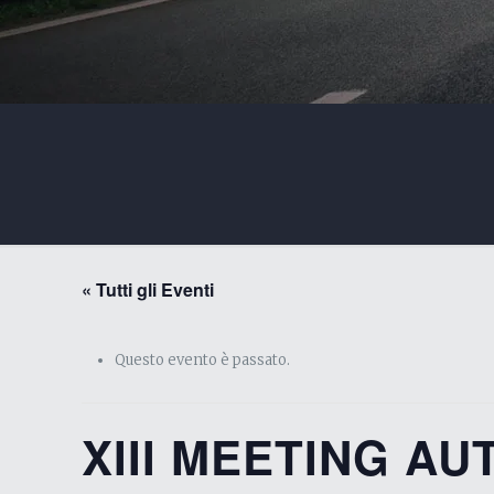
« Tutti gli Eventi
Questo evento è passato.
XIII MEETING A