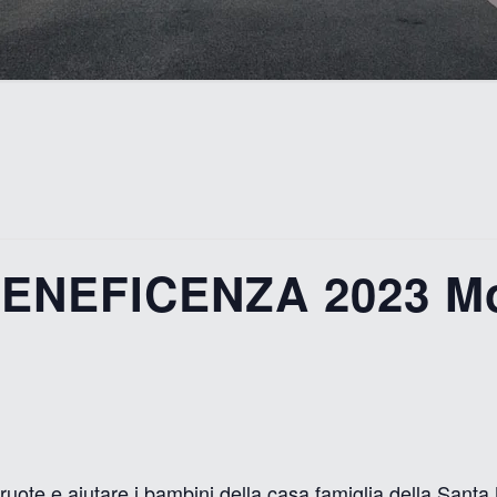
ENEFICENZA 2023 Mo
ue ruote e aiutare i bambini della casa famiglia della Sant