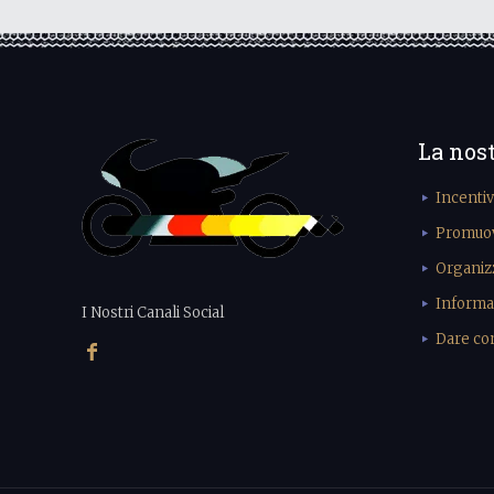
La nos
Incenti
Promuove
Organiz
Informa
I Nostri Canali Social
Dare cons