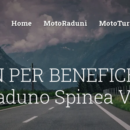
Home
MotoRaduni
MotoTur
 PER BENEFIC
aduno Spinea V