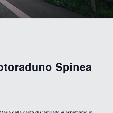
toraduno Spinea
a Maria della carità di Campalto vi aspettiamo in