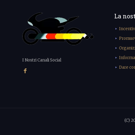
La nos
Incenti
Promuove
Organiz
Informa
I Nostri Canali Social
Dare cons
(C) 2