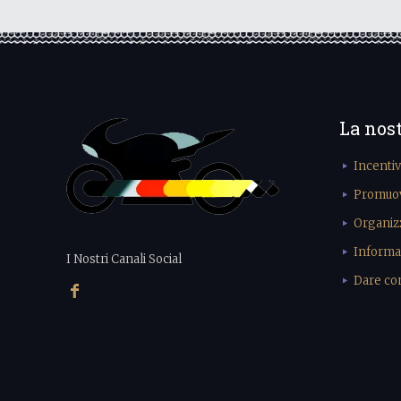
La nos
Incenti
Promuove
Organiz
Informa
I Nostri Canali Social
Dare cons