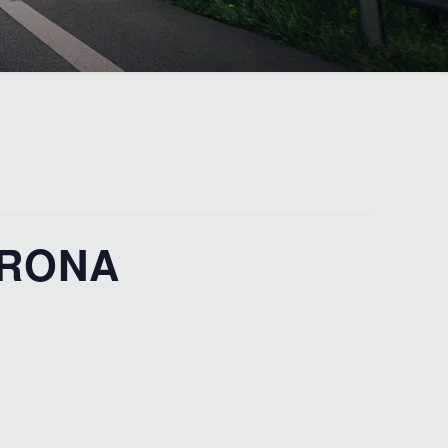
ERONA