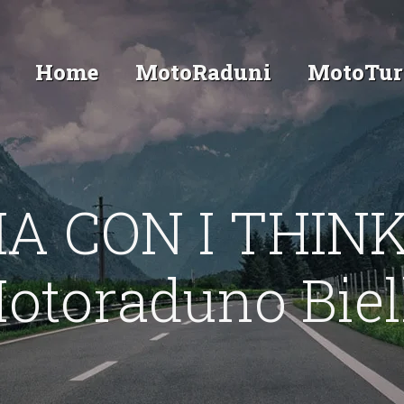
Home
MotoRaduni
MotoTur
A CON I THINK
otoraduno Biel