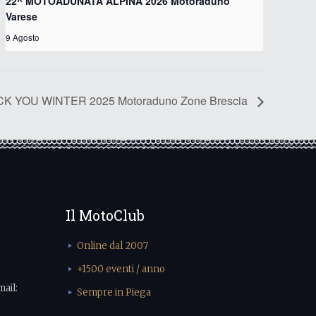
22^ MOTOADUNATA ALPINA 2026 Motoraduno
Varese
9 Agosto
CK YOU WINTER 2025 Motoraduno Zone Brescia
Il MotoClub
Online dal 2007
+1500 eventi / anno
mail:
Sempre in Piega