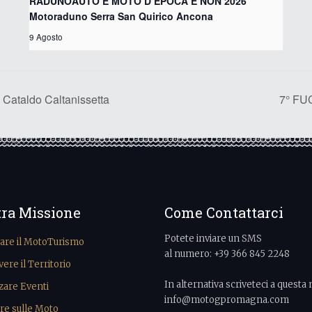
RADUNOAUTO E MOTO D’EPOCA E NON 2026
Motoraduno Serra San Quirico Ancona
9 Agosto
ataldo Caltanissetta
7° FU
tra Missione
Come Contattarci
Potete inviare un SMS
vare il MotoTurismo
al numero: +39 366 845 2248
re il Territorio
In alternativa scriveteci a questa 
zare Eventi
info@motogpromagna.com
re sulle Moto