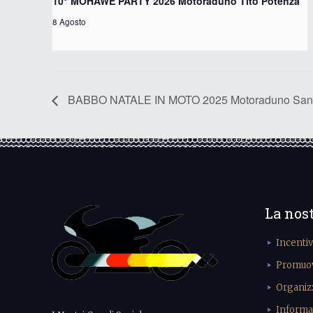
10° MOHAWE PARTY 2026 Motoraduno Tito Potenza
8 Agosto
BABBO NATALE IN MOTO 2025 Motoraduno San C
La nos
Incenti
Promuove
Organiz
Informa