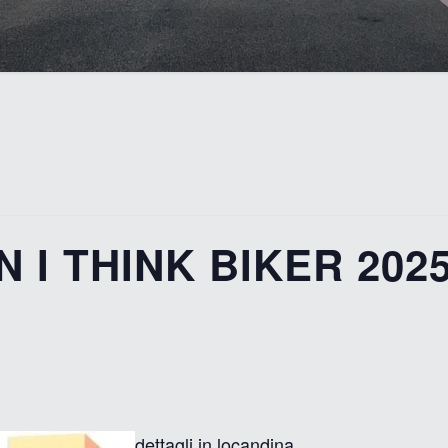
 I THINK BIKER 202
dettagli in locandina