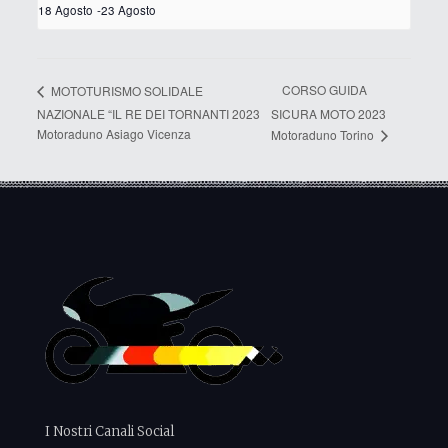
18 Agosto
-
23 Agosto
CORSO GUIDA
MOTOTURISMO SOLIDALE
NAZIONALE “IL RE DEI TORNANTI 2023
SICURA MOTO 2023
Motoraduno Asiago Vicenza
Motoraduno Torino
I Nostri Canali Social