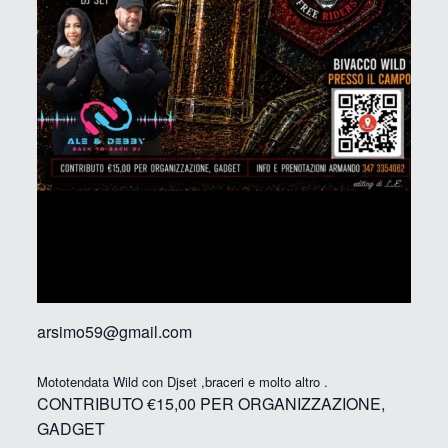
arsimo59@gmail.com
Mototendata Wild con Djset ,braceri e molto altro .
CONTRIBUTO €15,00 PER ORGANIZZAZIONE,
GADGET