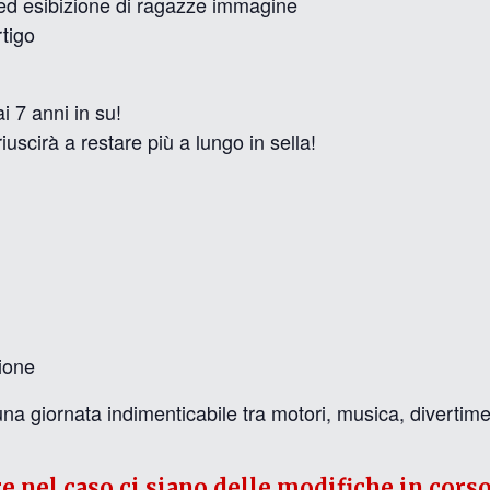
ed esibizione di ragazze immagine
rtigo
 7 anni in su!
 riuscirà a restare più a lungo in sella!
zione
una giornata indimenticabile tra motori, musica, divertime
re nel caso ci siano delle modifiche in corso