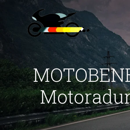
MOTOBENED
Motoradun