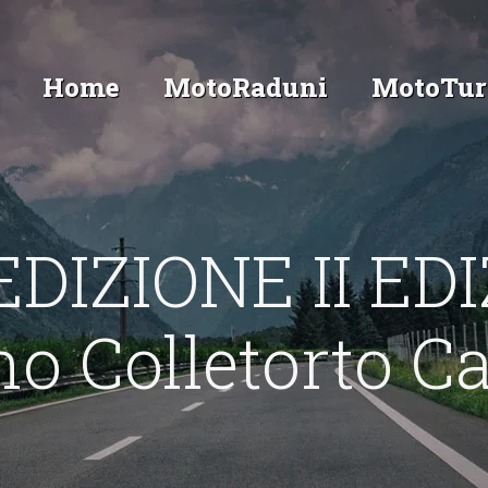
Home
MotoRaduni
MotoTur
IZIONE II EDI
o Colletorto 