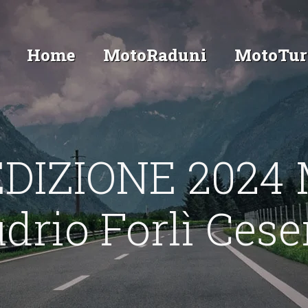
Home
MotoRaduni
MotoTur
IZIONE 2024 
drio Forlì Ces