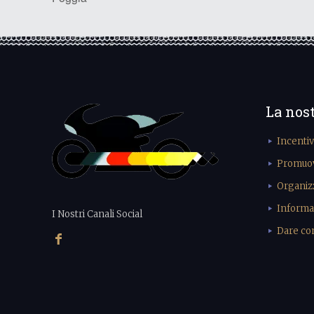
La nos
Incenti
Promuove
Organiz
Informa
I Nostri Canali Social
Dare cons