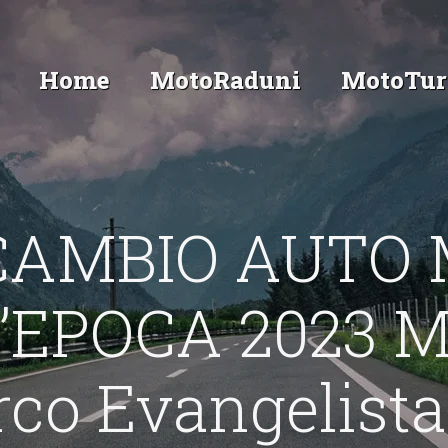
Home
MotoRaduni
MotoTur
AMBIO AUTO M
’EPOCA 2023 M
co Evangelista