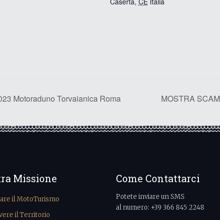
Caserta
,
CE
Italia
 Motoraduno Torvaianica Roma
MOSTRA SCAMBI
tra Missione
Come Contattarci
Potete inviare un SMS
vare il MotoTurismo
al numero: +39 366 845 2248
re il Territorio