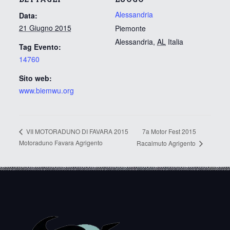
Alessandria
Data:
21 Giugno 2015
Piemonte
Alessandria
,
AL
Italia
Tag Evento:
14760
Sito web:
www.biemwu.org
7a Motor Fest 2015
VII MOTORADUNO DI FAVARA 2015
Motoraduno Favara Agrigento
Racalmuto Agrigento