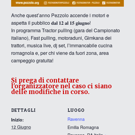
Anche quest’anno Pezzolo accende i motori e
aspetta il pubblico 𝐝𝐚𝐥 𝟏𝟐 𝐚𝐥 𝟏𝟓 𝐠𝐢𝐮𝐠𝐧𝐨!
In programma Tractor pulling (gara del Campionato
italiano), Fast pulling, motoraduni, Gimkana dei
trattori, musica live, dj set, l’immancabile cucina
romagnola e, per chi viene da fuori zona, area
campeggio gratuita!
Si prega di contattare
l'organizzatore nel caso ci siano
delle modifiche in corso.
DETTAGLI
LUOGO
Ravenna
Inizio:
12 Giugno
Emilia Romagna
Ravenna
,
RA
Italia
+