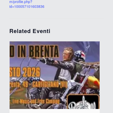
m/profile.php?
id=100057101603836
Related Eventi