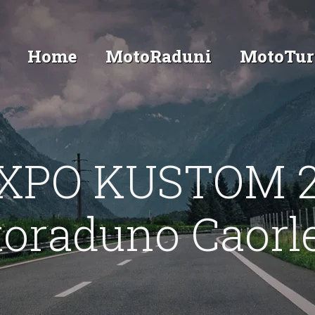
Home
MotoRaduni
MotoTur
EXPO KUSTOM 
oraduno Caorl