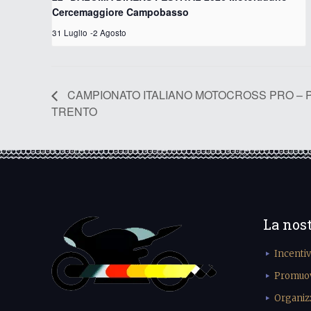
Cercemaggiore Campobasso
31 Luglio
-
2 Agosto
CAMPIONATO ITALIANO MOTOCROSS PRO – P
TRENTO
La nos
Incenti
Promuove
Organiz