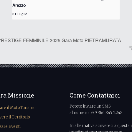
Arezzo
31 Luglio
RESTIGE FEMMINILE 2025 Gara Moto PIETRAMURATA
R
tra Missione
Come Contattarci
Potete inviare un SMS
vare il MotoTurismo
al numero: +39 366 845 2248
re il Territorio
In alternativa scriveteci a questa 
zare Eventi