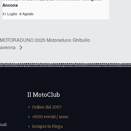
Ancona
31 Luglio
-
9 Agosto
MOTORADUNO 2025 Motoraduno Ghibullo
avenna
Il MotoClub
Online dal 2007
+1500 eventi / anno
mail:
Sempre in Piega