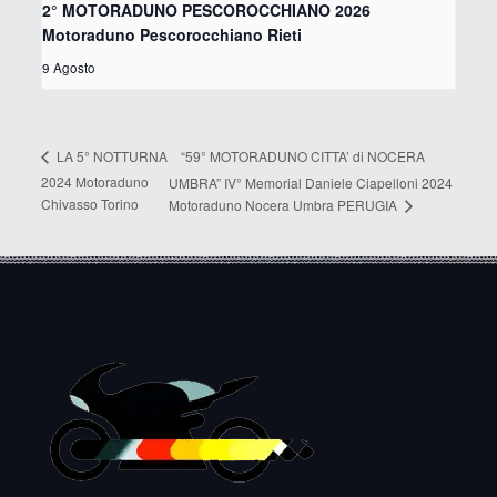
2° MOTORADUNO PESCOROCCHIANO 2026
Motoraduno Pescorocchiano Rieti
9 Agosto
“59° MOTORADUNO CITTA’ di NOCERA
LA 5° NOTTURNA
2024 Motoraduno
UMBRA” IV° Memorial Daniele Ciapelloni 2024
Chivasso Torino
Motoraduno Nocera Umbra PERUGIA