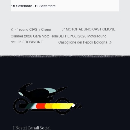
18 Settembre
-
19 Settembre
5° MOTORADUNO CASTIGLIONE
4° round CIVS + Crono
Climber 2026 Gara Moto Isola
DEI PEPOLI 2026 Motoraduno
del Liri FROSINONE
Castiglione dei Pepoli Bologna
I Nostri Canali Social