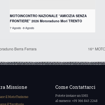
MOTOINCONTRO NAZIONALE “AMICIZIA SENZA
FRONTIERE” 2026 Motoraduno Mori TRENTO
7 Agosto
-
9 Agosto
aduno Berra Ferrara
16^ MOTO
tra Missione
Come Contattarci
Potete inviare un SMS
vare il MotoTurismo
al numero: +39 366 845 2248
re il Territorio