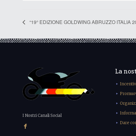
“19° EDIZIONE GOLDWING ABRUZZO ITALIA 202
La nos
Incenti
Promuove
Organiz
Informa
I Nostri Canali Social
Dare cons