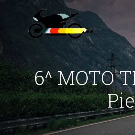
6^ MOTO T
Pie