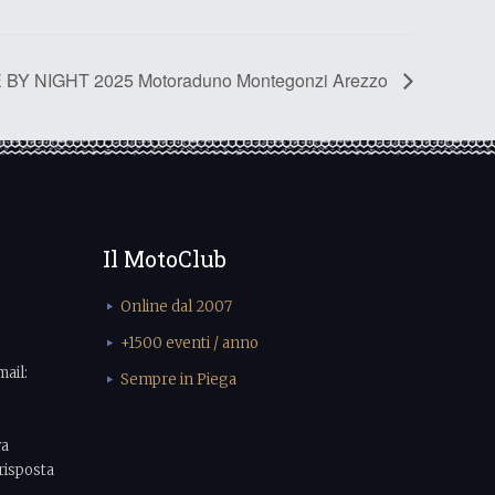
BY NIGHT 2025 Motoraduno Montegonzi Arezzo
Il MotoClub
Online dal 2007
+1500 eventi / anno
mail:
Sempre in Piega
va
risposta