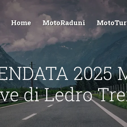
Home
MotoRaduni
MotoTur
ENDATA 2025 M
ve di Ledro Tr