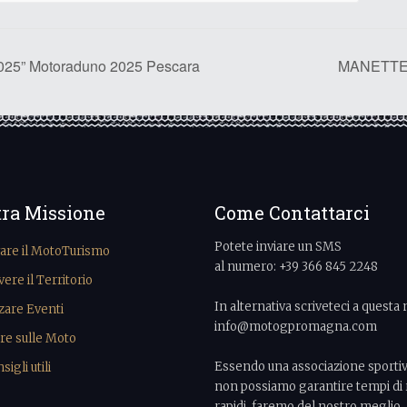
5” Motoraduno 2025 Pescara
MANETTE 
tra Missione
Come Contattarci
Potete inviare un SMS
vare il MotoTurismo
al numero: +39 366 845 2248
re il Territorio
In alternativa scriveteci a questa 
zare Eventi
info@motogpromagna.com
re sulle Moto
Essendo una associazione sporti
igli utili
non possiamo garantire tempi di 
rapidi, faremo del nostro meglio.