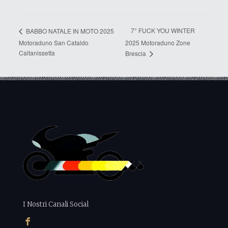
7° FUCK YOU WINTER
BABBO NATALE IN MOTO 2025
Motoraduno San Cataldo
2025 Motoraduno Zone
Caltanissetta
Brescia
I Nostri Canali Social