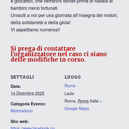
e giocattoli, che verranno donati prima di Natale ai
bambini meno fortunati.
Unisciti a noi per una giornata all’insegna dei motori,
della solidarietà e della gioia!
Vi aspettiamo numerosi!
Si prega di contattare
l'organizzatore nel caso ci siano
delle modifiche in corso.
DETTAGLI
LUOGO
Roma
Data:
14 Dicembre 2025
Lazio
Roma
,
Roma
Italia
+
Categoria Evento:
Google Maps
Motoraduno
Sito web:
https://www.facebook.co