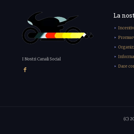
La nos
Incenti
Promuove
Organiz
Informa
I Nostri Canali Social
Dare cons
(C) 2