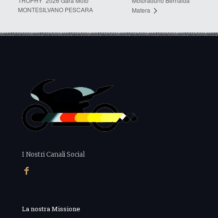
TROPHY” 2026 Gara Moto
Motoraduno Bernalda
MONTESILVANO PESCARA
Matera
I Nostri Canali Social
La nostra Missione