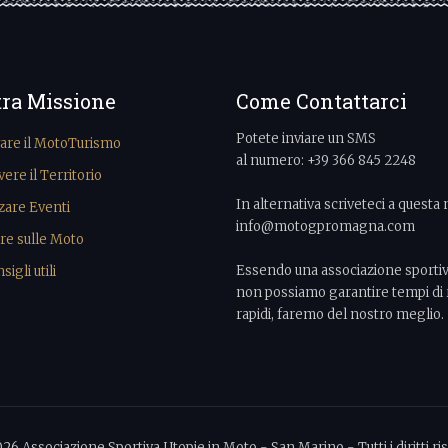
tra Missione
Come Contattarci
Potete inviare un SMS
vare il MotoTurismo
al numero: +39 366 845 2248
re il Territorio
In alternativa scriveteci a questa 
zare Eventi
info@motogpromagna.com
re sulle Moto
Essendo una associazione sporti
igli utili
non possiamo garantire tempi di 
rapidi, faremo del nostro meglio.
026 Associazione Sportiva Utopie in Moto - San Marino - Tutti i diritti ris