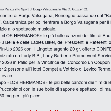
resso Palazzetto Sport di Borgo Valsugana in Via G. Gozzer 52.
el centro di Borgo Valsugana, Roncegno passando dal “Ba
”, Calceranica per poi rientrare a Borgo Valsugana per i
zio allo spettacolo musicale.
po «LOS HERMANOS» le più belle canzoni dei film di Bud
 Belle e delle Ladies Biker, dei Presidenti e Referenti d
Pin-Up 2026 con 1 Lingotto argento 20 gr. offerto C
izzato da Lady B.B., Lady Barber e Promoevent Service
026 in Palio per la Vincitrice del Concorso un Coupon O
r 2 persone all’Hotel Compet a Vetriolo di Levico Terme,
Levico.
uppo «LOS HERMANOS» le più belle canzoni dei film di B
a Truccabimbi con le sue bolle di sapone e spettacoli di 
 mq per i più piccoli.