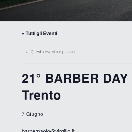
« Tutti gli Eventi
Questo evento è passato.
21° BARBER DAY 
Trento
7 Giugno
barberpaolo@virgilio.it