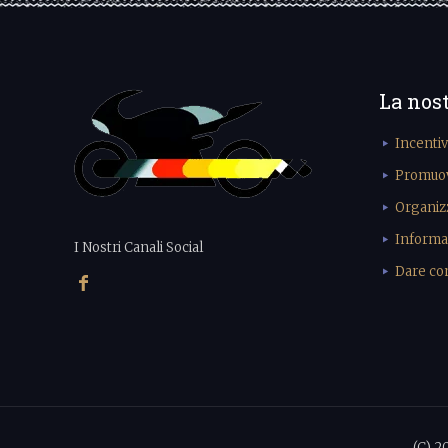
La nos
Incenti
Promuove
Organiz
Informa
I Nostri Canali Social
Dare cons
(C) 2