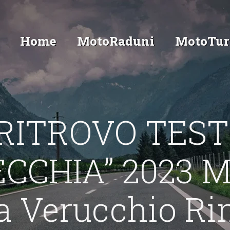
Home
MotoRaduni
MotoTur
ORITROVO TES
CCHIA” 2023 M
la Verucchio Ri