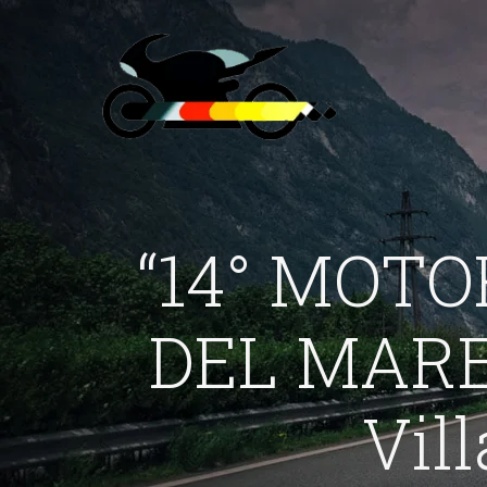
“14° MOT
DEL MARE
Vil