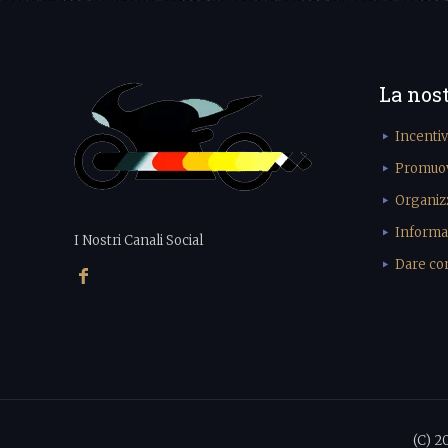
La nos
Incenti
Promuove
Organiz
Informa
I Nostri Canali Social
Dare cons
(C) 2