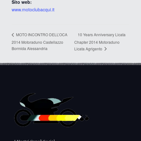
Sito web:
www.motoclubacqui.it
10 Years Anniversary Licata
MOTO INCONTRO DELL’OCA
2014 Motoraduno Castellazzo
Chapter 2014 Motoraduno
Bormida Alessandria
Licata Agrigento