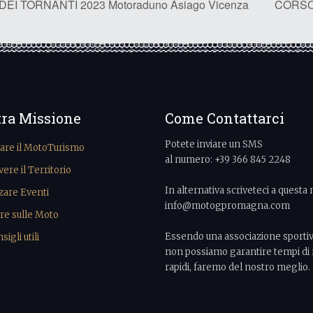
I TORNANTI 2023 Motoraduno Asiago Vicenza
CORSO 
tra Missione
Come Contattarci
Potete inviare un SMS
vare il MotoTurismo
al numero: +39 366 845 2248
re il Territorio
In alternativa scriveteci a questa 
zare Eventi
info@motogpromagna.com
re sulle Moto
Essendo una associazione sporti
igli utili
non possiamo garantire tempi di 
rapidi, faremo del nostro meglio.