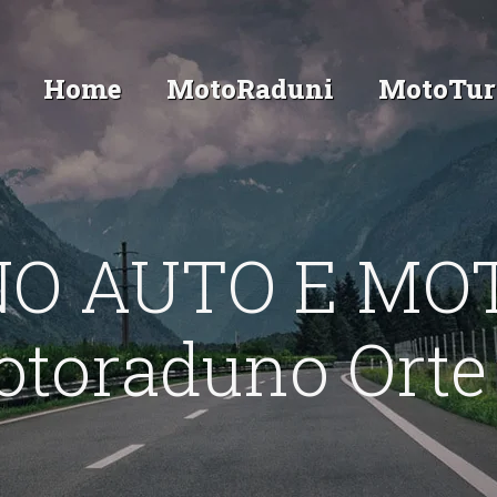
Home
MotoRaduni
MotoTur
O AUTO E MO
toraduno Orte