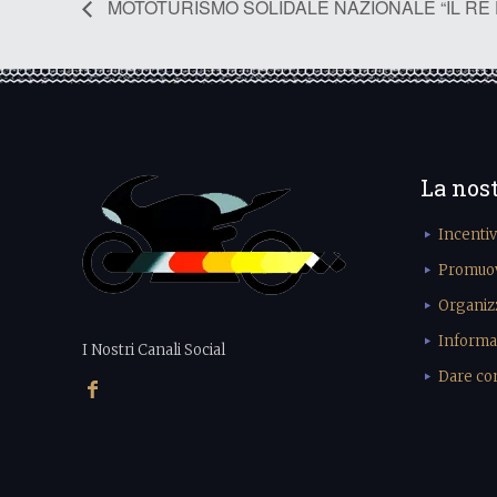
MOTOTURISMO SOLIDALE NAZIONALE “IL RE DE
La nos
Incenti
Promuove
Organiz
Informa
I Nostri Canali Social
Dare cons