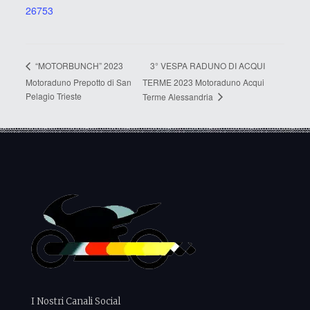
26753
3° VESPA RADUNO DI ACQUI
“MOTORBUNCH” 2023
Motoraduno Prepotto di San
TERME 2023 Motoraduno Acqui
Pelagio Trieste
Terme Alessandria
I Nostri Canali Social