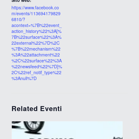
https://www.facebook.co
m/events/113694179829
6810/?
acontext=%7B%22event_
action_history%22%3A[%
7B%22surface%22%3A%
22external%22%7D%2C
%7B%22mechanism%22
%3A%22attachment%22
%2C%22surface%22%3A
%22newsfeed%22%7D]%
2C%22ref_notif_type%22
%3Anull%7D
Related Eventi